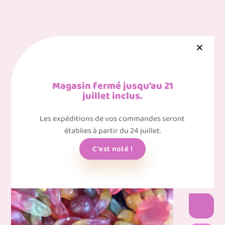
Magasin fermé jusqu'au 21
juillet inclus.
Gérer le consentement aux
cookies
Les expéditions de vos commandes seront
Nous utilisons des cookies pour optimiser notre site web et notre
établies à partir du 24 juillet.
service.
C'est noté !
Accepter
Rouleaux chewing-gum maxi
Refuser
3.00
€
Voir les préférences
Politique de confidentialité
Politique de confidentialité
Ajouter au